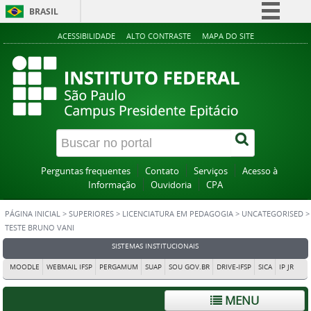
BRASIL
Simplifique!
ACESSIBILIDADE
ALTO CONTRASTE
MAPA DO SITE
Comunica BR
Participe
Acesso à informação
Legislação
Canais
Perguntas frequentes
Contato
Serviços
Acesso à
Informação
Ouvidoria
CPA
PÁGINA INICIAL
>
SUPERIORES
>
LICENCIATURA EM PEDAGOGIA
>
UNCATEGORISED
>
TESTE BRUNO VANI
SISTEMAS INSTITUCIONAIS
MOODLE
WEBMAIL IFSP
PERGAMUM
SUAP
SOU GOV.BR
DRIVE-IFSP
SICA
IP JR
MENU