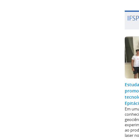
IFS
Estuda
promo
tecnol
Epitác
Em uma 
conhec
geociên
experim
ao prod
laser n