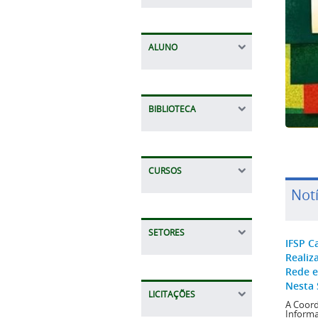
ALUNO
BIBLIOTECA
CURSOS
Notí
SETORES
IFSP C
Realiz
Rede e
Nesta 
LICITAÇÕES
A Coord
Informa