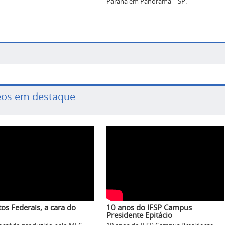
Paraná em Panorama – SP.
eos em destaque
tos Federais, a cara do
10 anos do IFSP Campus
Presidente Epitácio