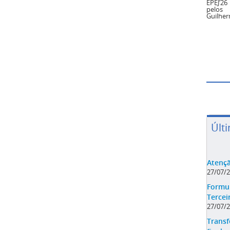
EPEJ’2
pelos 
Guilhe
Últ
Atençã
27/07/
Formul
Tercei
27/07/
Transf