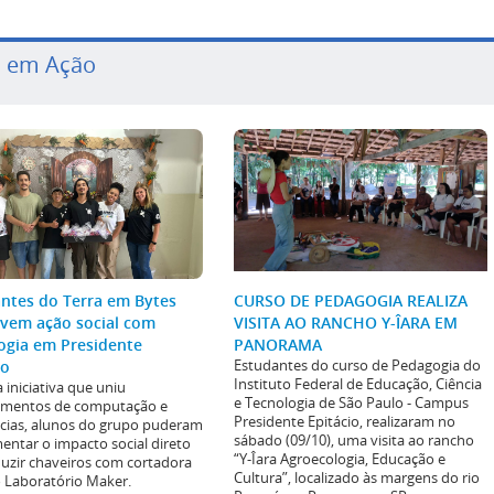
P em Ação
ntes do Terra em Bytes
CURSO DE PEDAGOGIA REALIZA
vem ação social com
VISITA AO RANCHO Y-ÎARA EM
ogia em Presidente
PANORAMA
io
Estudantes do curso de Pedagogia do
Instituto Federal de Educação, Ciência
iniciativa que uniu
e Tecnologia de São Paulo - Campus
imentos de computação e
Presidente Epitácio, realizaram no
cias, alunos do grupo puderam
sábado (09/10), uma visita ao rancho
entar o impacto social direto
“Y-Îara Agroecologia, Educação e
uzir chaveiros com cortadora
Cultura”, localizado às margens do rio
o Laboratório Maker.