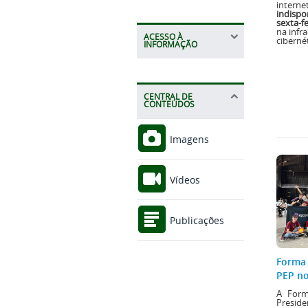
internet
indispo
sexta-f
na infr
ACESSO À
cibernét
INFORMAÇÃO
CENTRAL DE
CONTEÚDOS
Imagens
Vídeos
Publicações
Forma 
PEP no
A Form
Presid