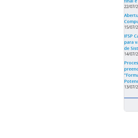
final 
22/07/
Abert
Compul
15/07/
IFSP C
para v
de Sis
14/07/
Proces
preen
“Forma
Potenc
13/07/