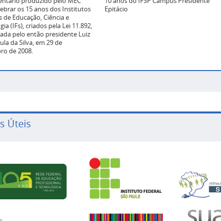
ntário produzido pelo MEC
10 anos do IFSP Campus Presidente
lebrar os 15 anos dos Institutos
Epitácio
s de Educação, Ciência e
ia (IFs), criados pela Lei 11.892,
ada pelo então presidente Luiz
ula da Silva, em 29 de
ro de 2008.
s Úteis