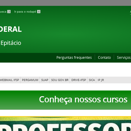
 busca
3
Ir para o rodapé
4
Perguntas frequentes
Contato
Serviços
WEBMAIL IFSP
PERGAMUM
SUAP
SOU GOV.BR
DRIVE-IFSP
SICA
IP JR
Conheça nossos cursos