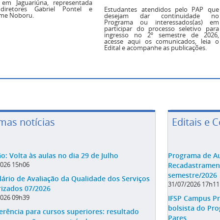
6 em Jaguariúna, representada
diretores Gabriel Pontel e
Estudantes atendidos pelo PAP que
rme Noboru.
desejam dar continuidade no
Programa ou interessados(as) em
participar do processo seletivo para
ingresso no 2º semestre de 2026,
acesse aqui os comunicados, leia o
Edital e acompanhe as publicações.
imas notícias
Editais e 
o: Volta às aulas no dia 29 de Julho
Programa de Au
2026 15h06
Recadastrament
semestre/2026
ário de Avaliação da Qualidade dos Serviços
31/07/2026 17h11
rizados 07/2026
2026 09h39
IFSP Campus Pr
bolsista do Pro
erência para cursos superiores: resultado
Pares