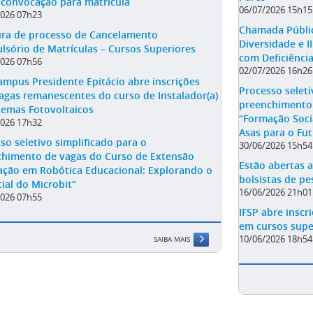
e convocação para matrícula
06/07/2026 15h15
2026 07h23
Chamada Públic
ura de processo de Cancelamento
Diversidade e 
sório de Matrículas – Cursos Superiores
com Deficiênci
2026 07h56
02/07/2026 16h26
ampus Presidente Epitácio abre inscrições
Processo seleti
agas remanescentes do curso de Instalador(a)
preenchimento 
temas Fotovoltaicos
“Formação Socia
2026 17h32
Asas para o Fu
so seletivo simplificado para o
30/06/2026 15h54
chimento de vagas do Curso de Extensão
Estão abertas a
ção em Robótica Educacional: Explorando o
bolsistas de pe
ial do Microbit”
16/06/2026 21h01
2026 07h55
IFSP abre inscr
em cursos supe
10/06/2026 18h54
SAIBA MAIS