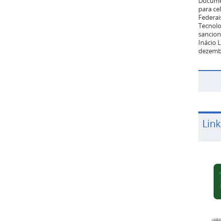
Docume
para ce
Federai
Tecnolog
sancion
Inácio L
dezemb
Link