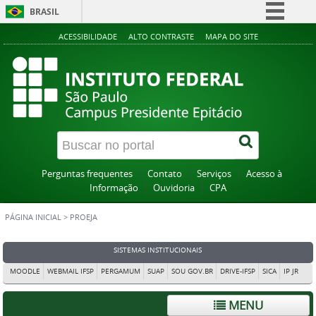
BRASIL
Simplifique!
ACESSIBILIDADE
ALTO CONTRASTE
MAPA DO SITE
Comunica BR
Participe
Acesso à informação
Legislação
Canais
Perguntas frequentes
Contato
Serviços
Acesso à
Informação
Ouvidoria
CPA
PÁGINA INICIAL
>
PROEJA
SISTEMAS INSTITUCIONAIS
MOODLE
WEBMAIL IFSP
PERGAMUM
SUAP
SOU GOV.BR
DRIVE-IFSP
SICA
IP JR
MENU