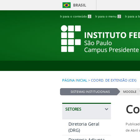
BRASIL
Ir para o conteúdo
1
Ir para o menu
2
Ir para a
PÁGINA INICIAL
>
COORD. DE EXTENSÃO (CEX)
SISTEMAS INSTITUCIONAIS
MOODLE
Co
SETORES
Diretoria Geral
Publicad
(DRG)
de Abril
Diretoria Adjunta