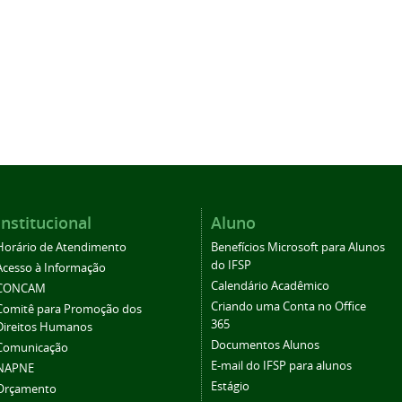
Institucional
Aluno
Horário de Atendimento
Benefícios Microsoft para Alunos
do IFSP
Acesso à Informação
Calendário Acadêmico
CONCAM
Criando uma Conta no Office
Comitê para Promoção dos
365
Direitos Humanos
Documentos Alunos
Comunicação
E-mail do IFSP para alunos
NAPNE
Estágio
Orçamento