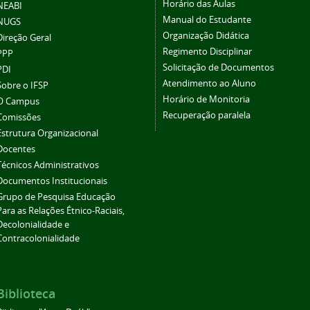
Horário das Aulas
NEABI
Manual do Estudante
NUGS
Organização Didática
Direção Geral
Regimento Disciplinar
PPP
Solicitação de Documentos
PDI
Atendimento ao Aluno
Sobre o IFSP
Horário de Monitoria
O Campus
Recuperação paralela
Comissões
Estrutura Organizacional
Docentes
Técnicos Administrativos
Documentos Institucionais
Grupo de Pesquisa Educação
Para as Relações Étnico-Raciais,
Decolonialidade e
Contracolonialidade
Biblioteca