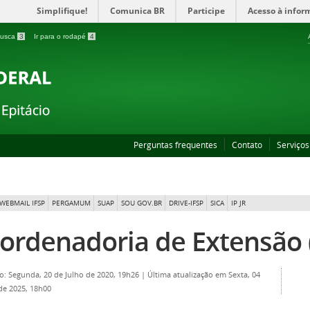
Simplifique!
Comunica BR
Participe
Acesso à infor
 busca
3
Ir para o rodapé
4
Perguntas frequentes
Contato
Serviços
WEBMAIL IFSP
PERGAMUM
SUAP
SOU GOV.BR
DRIVE-IFSP
SICA
IP JR
ordenadoria de Extensão 
o: Segunda, 20 de Julho de 2020, 19h26
|
Última atualização em Sexta, 04
 de 2025, 18h00