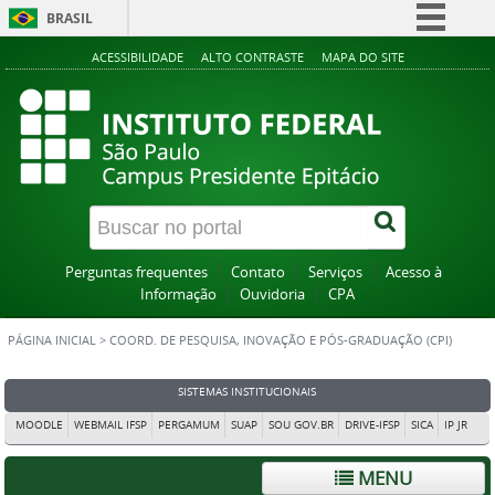
BRASIL
Simplifique!
ACESSIBILIDADE
ALTO CONTRASTE
MAPA DO SITE
Comunica BR
Participe
Acesso à informação
Legislação
Canais
Perguntas frequentes
Contato
Serviços
Acesso à
Informação
Ouvidoria
CPA
PÁGINA INICIAL
>
COORD. DE PESQUISA, INOVAÇÃO E PÓS-GRADUAÇÃO (CPI)
SISTEMAS INSTITUCIONAIS
MOODLE
WEBMAIL IFSP
PERGAMUM
SUAP
SOU GOV.BR
DRIVE-IFSP
SICA
IP JR
MENU