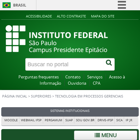
BRASIL
Simplifique!
ACESSIBILIDADE
ALTO CONTRASTE
MAPA DO SITE
Comunica BR
Participe
Acesso à informação
Legislação
Canais
Perguntas frequentes
Contato
Serviços
Acesso à
Informação
Ouvidoria
CPA
PÁGINA INICIAL
>
SUPERIORES
>
TECNOLOGIA EM PROCESSOS GERENCIAIS
SISTEMAS INSTITUCIONAIS
MOODLE
WEBMAIL IFSP
PERGAMUM
SUAP
SOU GOV.BR
DRIVE-IFSP
SICA
IP JR
MENU