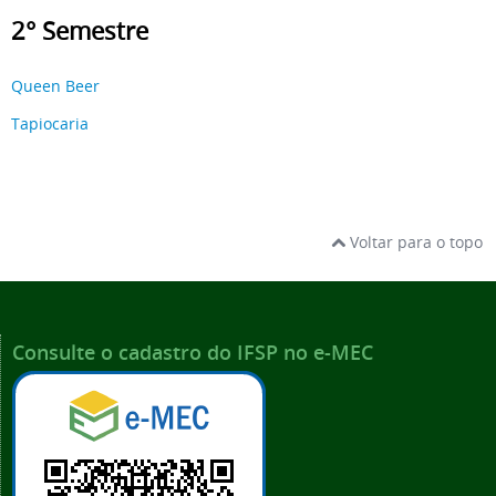
2° Semestre
Queen Beer
Tapiocaria
Voltar para o topo
Consulte o cadastro do IFSP no e-MEC