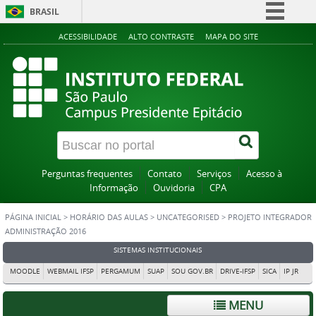
BRASIL
Simplifique!
ACESSIBILIDADE
ALTO CONTRASTE
MAPA DO SITE
Comunica BR
Participe
Acesso à informação
Legislação
Canais
Perguntas frequentes
Contato
Serviços
Acesso à
Informação
Ouvidoria
CPA
PÁGINA INICIAL
>
HORÁRIO DAS AULAS
>
UNCATEGORISED
>
PROJETO INTEGRADOR
ADMINISTRAÇÃO 2016
SISTEMAS INSTITUCIONAIS
MOODLE
WEBMAIL IFSP
PERGAMUM
SUAP
SOU GOV.BR
DRIVE-IFSP
SICA
IP JR
MENU