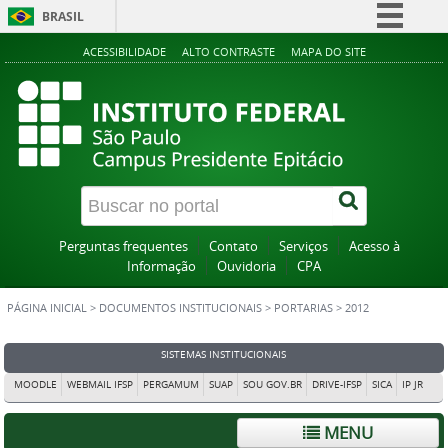
BRASIL
Simplifique!
ACESSIBILIDADE
ALTO CONTRASTE
MAPA DO SITE
Comunica BR
Participe
Acesso à informação
Legislação
Canais
Perguntas frequentes
Contato
Serviços
Acesso à
Informação
Ouvidoria
CPA
PÁGINA INICIAL
>
DOCUMENTOS INSTITUCIONAIS
>
PORTARIAS
>
2012
SISTEMAS INSTITUCIONAIS
MOODLE
WEBMAIL IFSP
PERGAMUM
SUAP
SOU GOV.BR
DRIVE-IFSP
SICA
IP JR
MENU