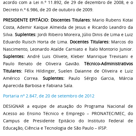
acordo com a Lei n.º 11.892, de 29 de dezembro de 2008, e o
Decreto n.º 6.986, de 20 de outubro de 2009.
PRESIDENTE EPITÁCIO: Discentes Titulares:
Mario Rubens Kotai
Costa, Ademir Kaique Almeida de Jesus e Ricardo Leandro da
Silva.
Suplentes:
Jordi Ribeiro Moreira, Júlio Dinis de Lima e Luiz
Eduardo Ruisch Horta de Lima.
Docentes Titulares:
Marcos do
Nascimento, Leonardo Ataíde Carniato e Ítalo Montorio Junior.
Suplentes:
André Luis Olivete, Kleber Manrique Trevisani e
Paulo Renato de Oliveira Gavião.
Técnico-Administrativos
Titulares:
Félix Hildinger, Suelen Daianne de Oliveira e Luiz
Américo Correa.
Suplentes:
Paulo Sérgio Garcia, Márcia
Aparecida Barbosa e Fabiana Sala.
Portaria nº 2.847, de 20 de setembro de 2012
DESIGNAR a equipe de atuação do Programa Nacional de
Acesso ao Ensino Técnico e Emprego – PRONATEC/MEC, do
Campus de Presidente Epitácio do Instituto Federal de
Educação, Ciência e Tecnologia de São Paulo – IFSP.