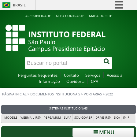
BRASIL
Simplifique!
ACESSIBILIDADE
ALTO CONTRASTE
MAPA DO SITE
Comunica BR
Participe
Acesso à informação
Legislação
Canais
Perguntas frequentes
Contato
Serviços
Acesso à
Informação
Ouvidoria
CPA
PÁGINA INICIAL
>
DOCUMENTOS INSTITUCIONAIS
>
PORTARIAS
>
2022
SISTEMAS INSTITUCIONAIS
MOODLE
WEBMAIL IFSP
PERGAMUM
SUAP
SOU GOV.BR
DRIVE-IFSP
SICA
IP JR
MENU