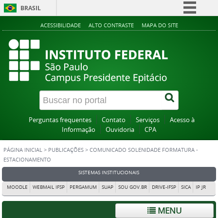
BRASIL
Simplifique!
ACESSIBILIDADE
ALTO CONTRASTE
MAPA DO SITE
Comunica BR
Participe
Acesso à informação
Legislação
Canais
Perguntas frequentes
Contato
Serviços
Acesso à
Informação
Ouvidoria
CPA
PÁGINA INICIAL
>
PUBLICAÇÕES
>
COMUNICADO SOLENIDADE FORMATURA -
ESTACIONAMENTO
SISTEMAS INSTITUCIONAIS
MOODLE
WEBMAIL IFSP
PERGAMUM
SUAP
SOU GOV.BR
DRIVE-IFSP
SICA
IP JR
MENU