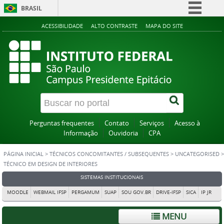
BRASIL
Simplifique!
ACESSIBILIDADE
ALTO CONTRASTE
MAPA DO SITE
Comunica BR
Participe
Acesso à informação
Legislação
Canais
Perguntas frequentes
Contato
Serviços
Acesso à
Informação
Ouvidoria
CPA
PÁGINA INICIAL
>
TÉCNICOS CONCOMITANTES / SUBSEQUENTES
>
UNCATEGORISED
>
TÉCNICO EM DESIGN DE INTERIORES
SISTEMAS INSTITUCIONAIS
MOODLE
WEBMAIL IFSP
PERGAMUM
SUAP
SOU GOV.BR
DRIVE-IFSP
SICA
IP JR
MENU