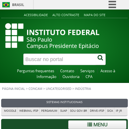
BRASIL
Simplifique!
ACESSIBILIDADE
ALTO CONTRASTE
MAPA DO SITE
Comunica BR
Participe
Acesso à informação
Legislação
Canais
Perguntas frequentes
Contato
Serviços
Acesso à
Informação
Ouvidoria
CPA
PÁGINA INICIAL
>
CONCAM
>
UNCATEGORISED
>
INDÚSTRIA
SISTEMAS INSTITUCIONAIS
MOODLE
WEBMAIL IFSP
PERGAMUM
SUAP
SOU GOV.BR
DRIVE-IFSP
SICA
IP JR
MENU