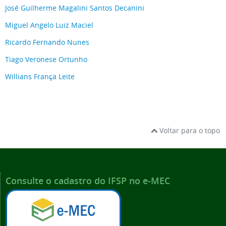
José Guilherme Magalini Santos Decanini
Miguel Angelo Luiz Maciel
Ricardo Fernando Nunes
Tiago Veronese Ortunho
Willians França Leite
Voltar para o topo
Consulte o cadastro do IFSP no e-MEC