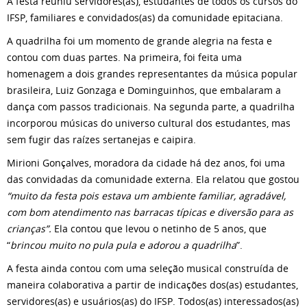
A festa reuniu servidores(as), estudantes de todos os cursos do
IFSP, familiares e convidados(as) da comunidade epitaciana.
A quadrilha foi um momento de grande alegria na festa e
contou com duas partes. Na primeira, foi feita uma
homenagem a dois grandes representantes da música popular
brasileira, Luiz Gonzaga e Dominguinhos, que embalaram a
dança com passos tradicionais. Na segunda parte, a quadrilha
incorporou músicas do universo cultural dos estudantes, mas
sem fugir das raízes sertanejas e caipira.
Mirioni Gonçalves, moradora da cidade há dez anos, foi uma
das convidadas da comunidade externa. Ela relatou que gostou
“muito da festa pois estava um ambiente familiar, agradável,
com bom atendimento nas barracas típicas e diversão para as
crianças”.
Ela contou que levou o netinho de 5 anos, que
“
brincou muito no pula pula e adorou a quadrilha
”.
A festa ainda contou com uma seleção musical construída de
maneira colaborativa a partir de indicações dos(as) estudantes,
servidores(as) e usuários(as) do IFSP. Todos(as) interessados(as)