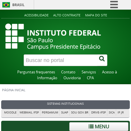
BRASIL
Simplifique!
ACESSIBILIDADE
ALTO CONTRASTE
MAPA DO SITE
Comunica BR
Participe
Acesso à informação
Legislação
Canais
Perguntas frequentes
Contato
Serviços
Acesso à
Informação
Ouvidoria
CPA
PÁGINA INICIAL
SISTEMAS INSTITUCIONAIS
MOODLE
WEBMAIL IFSP
PERGAMUM
SUAP
SOU GOV.BR
DRIVE-IFSP
SICA
IP JR
MENU