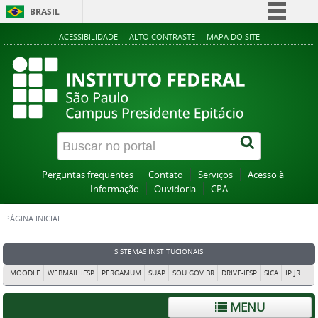
BRASIL
Simplifique!
ACESSIBILIDADE
ALTO CONTRASTE
MAPA DO SITE
Comunica BR
Participe
Acesso à informação
Legislação
Canais
Perguntas frequentes
Contato
Serviços
Acesso à
Informação
Ouvidoria
CPA
PÁGINA INICIAL
SISTEMAS INSTITUCIONAIS
MOODLE
WEBMAIL IFSP
PERGAMUM
SUAP
SOU GOV.BR
DRIVE-IFSP
SICA
IP JR
MENU