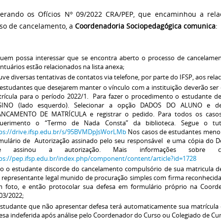
erando os Ofícios Nº 09/2022 CRA/PEP, que encaminhou a rela
so de cancelamento, a
Coordenadoria Sociopedagógica comunica
:
uem possa interessar que se encontra aberto o processo de cancelamen
ntuários estão relacionados na lista anexa;
ve diversas tentativas de contatos via telefone, por parte do IFSP, aos rela
estudantes que desejarem manter o vínculo com a instituição deverão se
rícula para o período 2022/1. Para fazer o procedimento o estudante de
SINO (lado esquerdo). Selecionar a opção DADOS DO ALUNO e de
ANCAMENTO DE MATRÍCULA e registrar o pedido. Para todos os casos
querimento o “Termo de Nada Consta” da biblioteca. Segue o tuto
ps://drive.ifsp.edu.br/s/95BVMDpJsWorLMb
Nos casos de estudantes menor
mulário de Autorização assinado pelo seu responsável e uma cópia do D
e assinou a autorização. Mais informações sobre 
ps://pep.ifsp.edu.br/index.php/component/content/article?id=1728
o o estudante discorde do cancelamento compulsório de sua matricula 
 representante legal munido de procuração simples com firma reconhecida
 foto, e então protocolar sua defesa em formulário próprio na Coor
03/2022;
studante que não apresentar defesa terá automaticamente sua matrícula 
esa indeferida após análise pelo Coordenador do Curso ou Colegiado de Cur