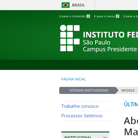
BRASIL
Ir para o conteúdo
1
Ir para o menu
2
Ir para a
PÁGINA INICIAL
SISTEMAS INSTITUCIONAIS
MOODLE
ÚLTI
Trabalhe conosco
Processos Seletivos
Ab
Ma
INSTITUCIONAL