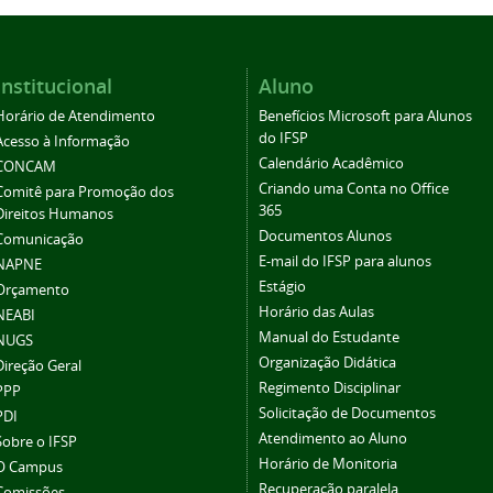
Institucional
Aluno
Horário de Atendimento
Benefícios Microsoft para Alunos
do IFSP
Acesso à Informação
Calendário Acadêmico
CONCAM
Criando uma Conta no Office
Comitê para Promoção dos
365
Direitos Humanos
Documentos Alunos
Comunicação
E-mail do IFSP para alunos
NAPNE
Estágio
Orçamento
Horário das Aulas
NEABI
Manual do Estudante
NUGS
Organização Didática
Direção Geral
Regimento Disciplinar
PPP
Solicitação de Documentos
PDI
Atendimento ao Aluno
Sobre o IFSP
Horário de Monitoria
O Campus
Recuperação paralela
Comissões