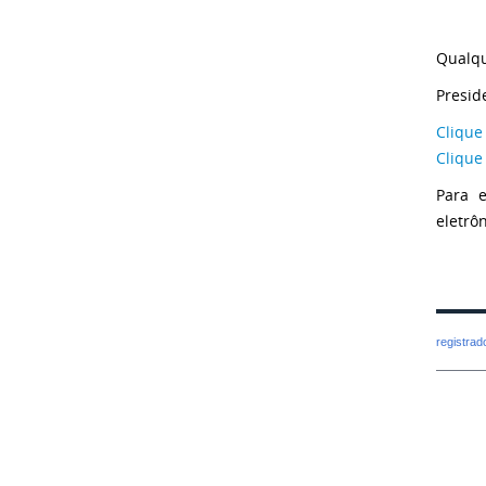
Qualqu
Presid
Clique
Clique
Para e
eletrô
registra