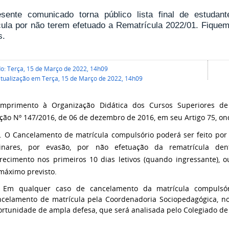
sente comunicado torna público lista final de estudan
cula por não terem efetuado a Rematrícula 2022/01. Fique
s.
do: Terça, 15 de Março de 2022, 14h09
atualização em Terça, 15 de Março de 2022, 14h09
mprimento à Organização Didática dos Cursos Superiores de
ção Nº 147/2016, de 06 de dezembro de 2016, em seu Artigo 75, ond
5. O Cancelamento de matrícula compulsório poderá ser feito por i
plinares, por evasão, por não efetuação da rematrícula de
ecimento nos primeiros 10 dias letivos (quando ingressante), o
máximo previsto.
. Em qualquer caso de cancelamento da matrícula compulsór
ncelamento de matrícula pela Coordenadoria Sociopedagógica, no
ortunidade de ampla defesa, que será analisada pelo Colegiado d