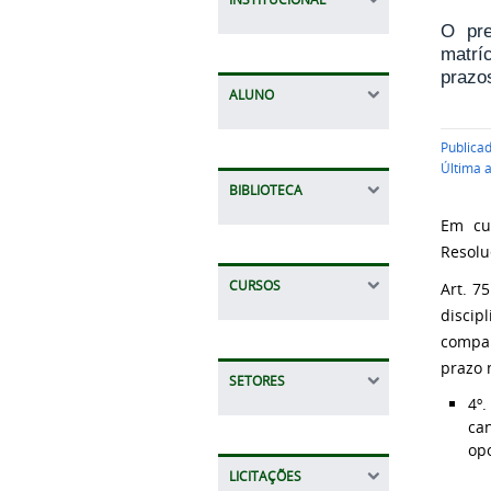
O pre
matrí
prazo
ALUNO
Publica
Última 
BIBLIOTECA
Em cu
Resolu
CURSOS
Art. 7
disci
compar
prazo 
SETORES
4º
ca
op
LICITAÇÕES