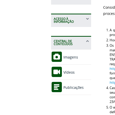
Consid
proces
ACESSO À
INFORMAÇÃO
A q
pro
Hou
CENTRAL DE
CONTEÚDOS
Os 
mat
EN
Imagens
TR
re
htt
Vídeos
for
qu
htt
Publicações
Cas
seu
com
23/
O e
def