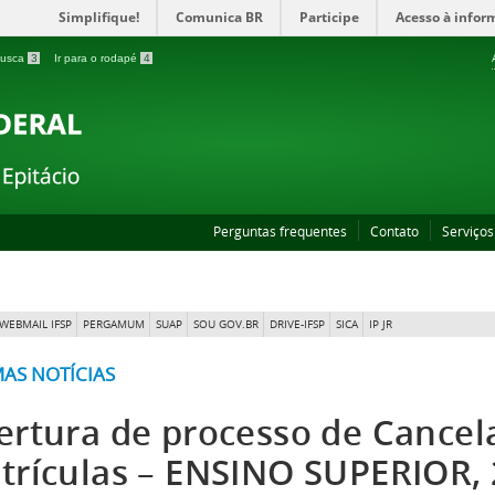
Simplifique!
Comunica BR
Participe
Acesso à infor
 busca
3
Ir para o rodapé
4
Perguntas frequentes
Contato
Serviços
WEBMAIL IFSP
PERGAMUM
SUAP
SOU GOV.BR
DRIVE-IFSP
SICA
IP JR
MAS NOTÍCIAS
ertura de processo de Cance
trículas – ENSINO SUPERIOR,