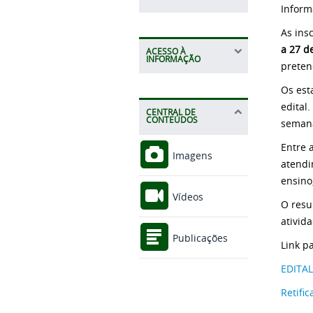
Inform
As ins
a 27 d
ACESSO À
INFORMAÇÃO
preten
Os est
edital
CENTRAL DE
CONTEÚDOS
semana
Entre 
Imagens
atendi
ensino
Vídeos
O resu
ativid
Publicações
Link p
EDITAL
Retifi