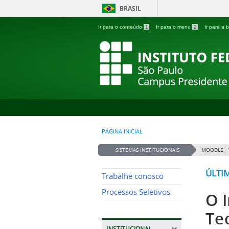
BRASIL
Ir para o conteúdo
1
Ir para o menu
2
Ir para a
PÁGINA INICIAL
SISTEMAS INSTITUCIONAIS
MOODLE
ÚLTI
Trabalhe conosco
Processos Seletivos
O I
Te
INSTITUCIONAL