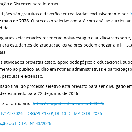
ação e Sistemas para Internet.
crições são gratuitas e deverão ser realizadas exclusivamente por
f
e maio de 2026
. O processo seletivo contará com análise curricular
dida.
agiários selecionados receberão bolsa-estágio e auxílio-transporte,
. Para estudantes de graduação, os valores podem chegar a R$ 1.50
is.
as atividades previstas estão: apoio pedagógico e educacional, supo
mento ao público, auxílio em rotinas administrativas e participação
, pesquisa e extensão.
ltado final do processo seletivo está previsto para ser divulgado e
ades estimado para 22 de junho de 2026.
ara o formulário:
https://enquetes.ifsp.edu.br/843226
 Nº 43/2026 - DRG/PEP/IFSP, DE 13 DE MAIO DE 2026
cação do EDITAL Nº 43/2026