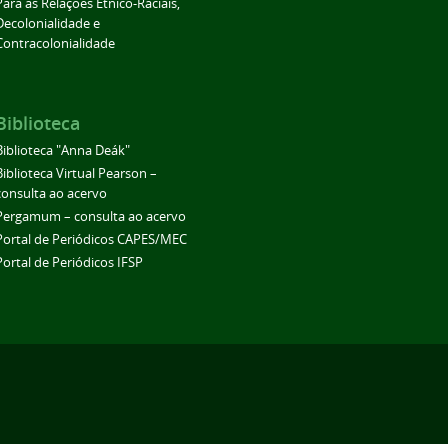
Para as Relações Étnico-Raciais,
Decolonialidade e
Contracolonialidade
Biblioteca
Biblioteca "Anna Deák"
Biblioteca Virtual Pearson –
consulta ao acervo
Pergamum – consulta ao acervo
Portal de Periódicos CAPES/MEC
Portal de Periódicos IFSP