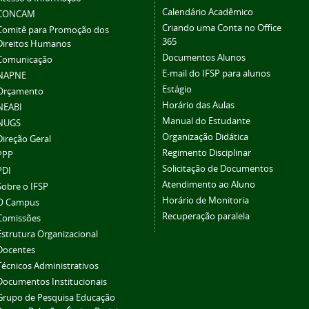
Calendário Acadêmico
CONCAM
Criando uma Conta no Office
Comitê para Promoção dos
365
Direitos Humanos
Documentos Alunos
Comunicação
E-mail do IFSP para alunos
NAPNE
Estágio
Orçamento
Horário das Aulas
NEABI
Manual do Estudante
NUGS
Organização Didática
Direção Geral
Regimento Disciplinar
PPP
Solicitação de Documentos
PDI
Atendimento ao Aluno
Sobre o IFSP
Horário de Monitoria
O Campus
Recuperação paralela
Comissões
Estrutura Organizacional
Docentes
Técnicos Administrativos
Documentos Institucionais
Grupo de Pesquisa Educação