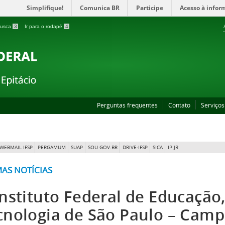
Simplifique!
Comunica BR
Participe
Acesso à infor
 busca
3
Ir para o rodapé
4
Perguntas frequentes
Contato
Serviços
WEBMAIL IFSP
PERGAMUM
SUAP
SOU GOV.BR
DRIVE-IFSP
SICA
IP JR
MAS NOTÍCIAS
nstituto Federal de Educação,
cnologia de São Paulo – Camp