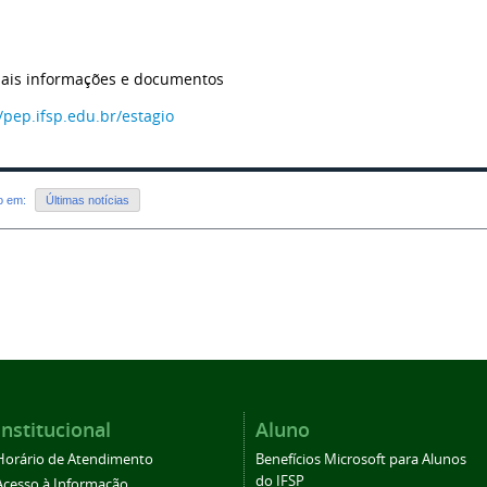
ais informações e documentos
//pep.ifsp.edu.br/estagio
do em:
Últimas notícias
Institucional
Aluno
Horário de Atendimento
Benefícios Microsoft para Alunos
do IFSP
Acesso à Informação