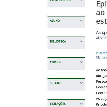
Epi
ao
est
ALUNO
As op
ativi
BIBLIOTECA
Publica
Última 
CURSOS
Ao tod
obriga
Pessoa
SETORES
Coorde
Coorde
As vag
LICITAÇÕES
Psicol