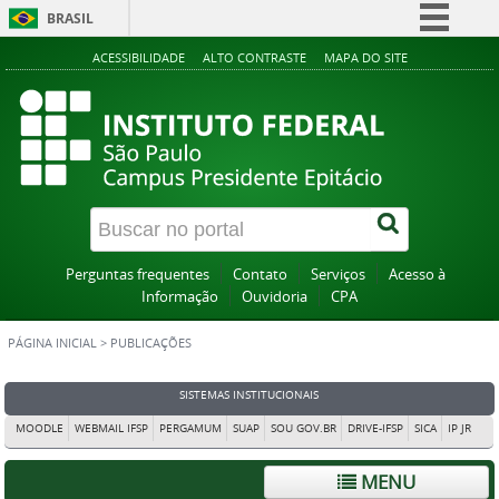
BRASIL
Simplifique!
ACESSIBILIDADE
ALTO CONTRASTE
MAPA DO SITE
Comunica BR
Participe
Acesso à informação
Legislação
Canais
Perguntas frequentes
Contato
Serviços
Acesso à
Informação
Ouvidoria
CPA
PÁGINA INICIAL
>
PUBLICAÇÕES
SISTEMAS INSTITUCIONAIS
MOODLE
WEBMAIL IFSP
PERGAMUM
SUAP
SOU GOV.BR
DRIVE-IFSP
SICA
IP JR
MENU