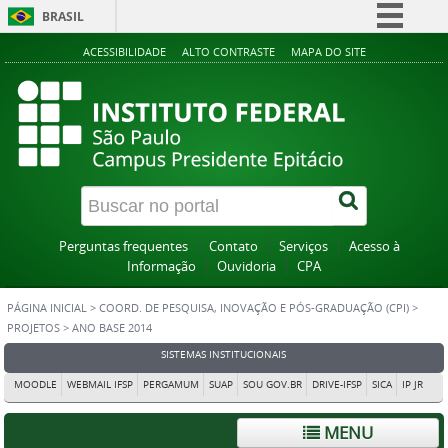
BRASIL
Simplifique!
ACESSIBILIDADE
ALTO CONTRASTE
MAPA DO SITE
Comunica BR
Participe
Acesso à informação
Legislação
Canais
Perguntas frequentes
Contato
Serviços
Acesso à
Informação
Ouvidoria
CPA
PÁGINA INICIAL
>
COORD. DE PESQUISA, INOVAÇÃO E PÓS-GRADUAÇÃO (CPI)
>
PROJETOS
>
ANO BASE 2014
SISTEMAS INSTITUCIONAIS
MOODLE
WEBMAIL IFSP
PERGAMUM
SUAP
SOU GOV.BR
DRIVE-IFSP
SICA
IP JR
MENU