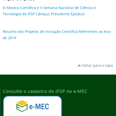
III Mostra Científica e V Semana Nacional de Ciência e
Tecnologia do IFSP Câmpus Presidente Epitácio
Resumo dos Projetos de Iniciação Científica Referentes ao Ano
de 2014
Voltar para o topo
Consulte o cadastro do IFSP no e-MEC