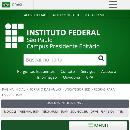
BRASIL
Simplifique!
ACESSIBILIDADE
ALTO CONTRASTE
MAPA DO SITE
Comunica BR
Participe
Acesso à informação
Legislação
Canais
Perguntas frequentes
Contato
Serviços
Acesso à
Informação
Ouvidoria
CPA
PÁGINA INICIAL
>
HORÁRIO DAS AULAS
>
UNCATEGORISED
>
REGRAS PARA
EMPRÉSTIMO
SISTEMAS INSTITUCIONAIS
MOODLE
WEBMAIL IFSP
PERGAMUM
SUAP
SOU GOV.BR
DRIVE-IFSP
SICA
IP JR
MENU