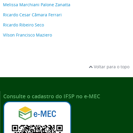
Melissa Marchiani Palone Zanatta
Ricardo Cesar Câmara Ferrari
Ricardo Ribeiro Seco
Vilson Francisco Maziero
Voltar para o topo
Consulte o cadastro do IFSP no e-MEC