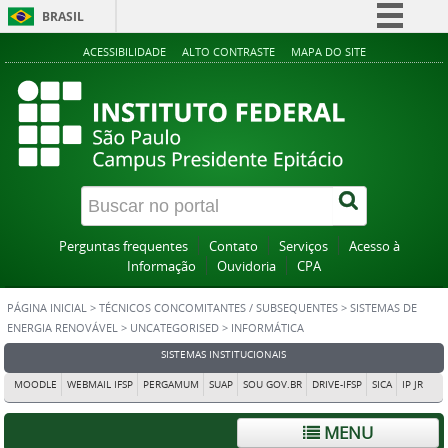
BRASIL
Simplifique!
ACESSIBILIDADE
ALTO CONTRASTE
MAPA DO SITE
Comunica BR
Participe
Acesso à informação
Legislação
Canais
Perguntas frequentes
Contato
Serviços
Acesso à
Informação
Ouvidoria
CPA
PÁGINA INICIAL
>
TÉCNICOS CONCOMITANTES / SUBSEQUENTES
>
SISTEMAS DE
ENERGIA RENOVÁVEL
>
UNCATEGORISED
>
INFORMÁTICA
SISTEMAS INSTITUCIONAIS
MOODLE
WEBMAIL IFSP
PERGAMUM
SUAP
SOU GOV.BR
DRIVE-IFSP
SICA
IP JR
MENU